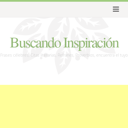
Buscando Inspiración
Frases célebres, Citas literarias, Refranes, Proverbios, encuentra el tuyo