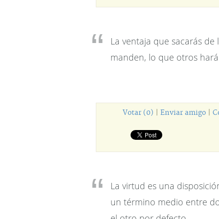
La ventaja que sacarás de la
manden, lo que otros harán
Votar (0)
|
Enviar amigo
|
C
La virtud es una disposició
un término medio entre do
el otro por defecto.