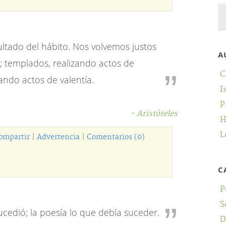
ultado del hábito. Nos volvemos justos
A
a; templados, realizando actos de
C
zando actos de valentía.
I
P
- Aristóteles
H
L
ompartir
|
Advertencia
|
Comentarios (0)
C
P
S
ucedió; la poesía lo que debía suceder.
D