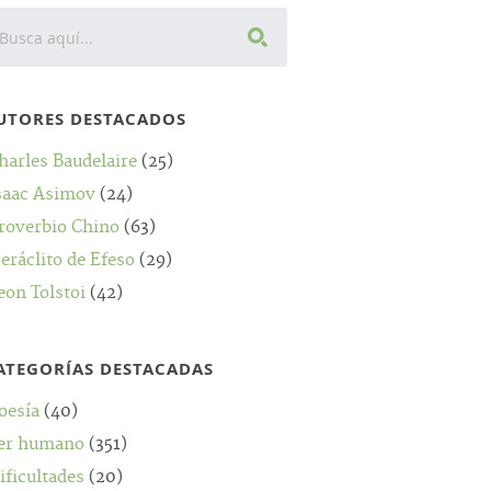
UTORES DESTACADOS
harles Baudelaire
(25)
saac Asimov
(24)
roverbio Chino
(63)
eráclito de Efeso
(29)
eon Tolstoi
(42)
ATEGORÍAS DESTACADAS
oesía
(40)
er humano
(351)
ificultades
(20)