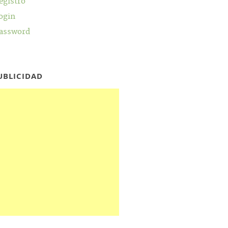
egistro
ogin
assword
UBLICIDAD