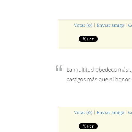
Votar (0)
|
Enviar amigo
|
C
La multitud obedece más a 
castigos más que al honor.
Votar (0)
|
Enviar amigo
|
C