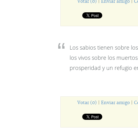
Votar (0)
|
Enviar amigo
|
C
Los sabios tienen sobre lo
los vivos sobre los muertos
prosperidad y un refugio e
Votar (0)
|
Enviar amigo
|
C