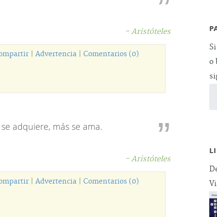
P
- Aristóteles
Si
ompartir
|
Advertencia
|
Comentarios (0)
o 
si
se adquiere, más se ama.
L
- Aristóteles
De
ompartir
|
Advertencia
|
Comentarios (0)
Vi