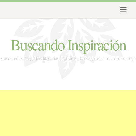
Buscando Inspiración
Frases célebres, Citas literarias, Refranes, Proverbios, encuentra el tuyo