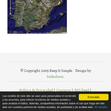
© Copyright 2009 Keep It Simple. Design by
Styleshout
.
Política de Privacidad
|
Contacto
|
RSS Feed
|
Las cookies de este sitio se usan para personalizar el contenido
Agregar a Favoritos
Entendido
y los anuncios, para ofrecer funciones de medios sociales y
para analizar el tráfico. Además, compartimos información sobre el uso que haga del sitio
web con nuestros partners de medios sociales, de publicidad y de análisis web.
Ver detalles