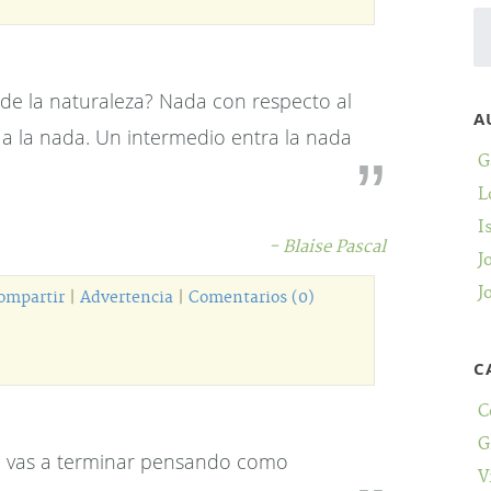
de la naturaleza? Nada con respecto al
A
o a la nada. Un intermedio entra la nada
G
L
I
- Blaise Pascal
J
J
ompartir
|
Advertencia
|
Comentarios (0)
C
C
G
, vas a terminar pensando como
V