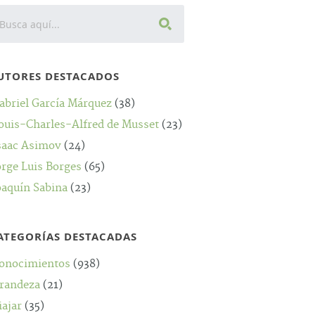
UTORES DESTACADOS
abriel García Márquez
(38)
ouis-Charles-Alfred de Musset
(23)
saac Asimov
(24)
orge Luis Borges
(65)
oaquín Sabina
(23)
ATEGORÍAS DESTACADAS
onocimientos
(938)
randeza
(21)
iajar
(35)