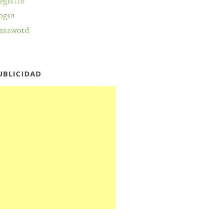
egistro
ogin
assword
UBLICIDAD