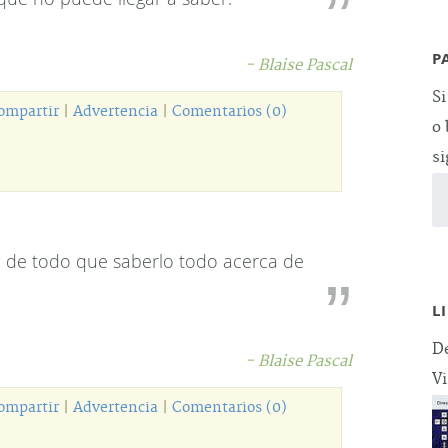
P
- Blaise Pascal
Si
ompartir
|
Advertencia
|
Comentarios (0)
o 
si
a de todo que saberlo todo acerca de
L
De
- Blaise Pascal
Vi
ompartir
|
Advertencia
|
Comentarios (0)