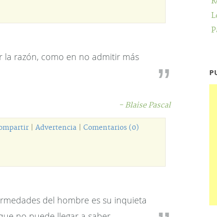
R
L
P
r la razón, como en no admitir más
P
- Blaise Pascal
ompartir
|
Advertencia
|
Comentarios (0)
fermedades del hombre es su inquieta
que no puede llegar a saber.