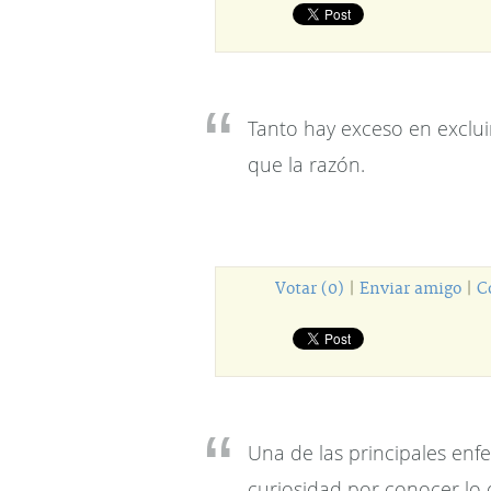
Tanto hay exceso en exclui
que la razón.
Votar (0)
|
Enviar amigo
|
C
Una de las principales en
curiosidad por conocer lo 