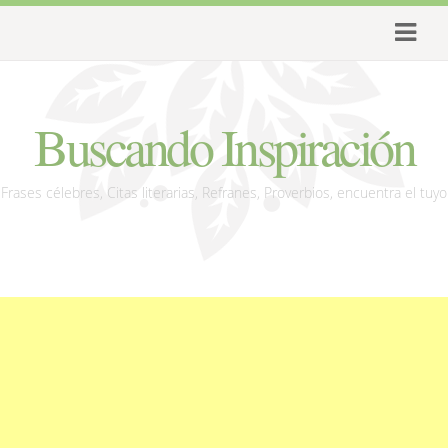
Buscando Inspiración
Frases célebres, Citas literarias, Refranes, Proverbios, encuentra el tuyo