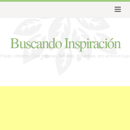
Buscando Inspiración
Frases célebres, Citas literarias, Refranes, Proverbios, encuentra el tuyo