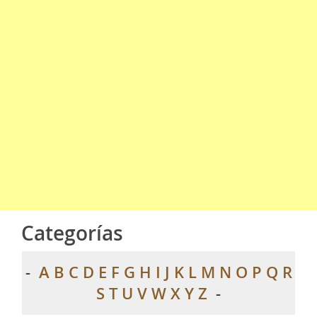
Categorías
-
A
B
C
D
E
F
G
H
I
J
K
L
M
N
O
P
Q
R
S
T
U
V
W
X
Y
Z
-