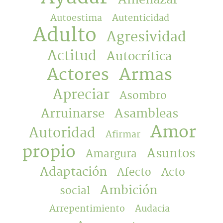
Autoestima
Autenticidad
Adulto
Agresividad
Actitud
Autocrítica
Actores
Armas
Apreciar
Asombro
Arruinarse
Asambleas
Amor
Autoridad
Afirmar
propio
Asuntos
Amargura
Adaptación
Afecto
Acto
Ambición
social
Arrepentimiento
Audacia