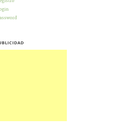
egistro
ogin
assword
UBLICIDAD