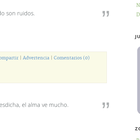
N
o son ruidos.
D
J
ompartir
|
Advertencia
|
Comentarios (0)
esdicha, el alma ve mucho.
Z