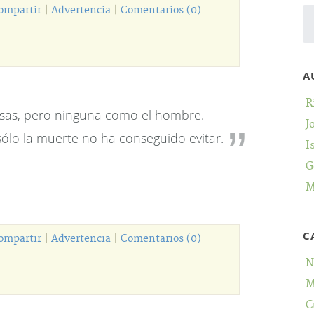
ompartir
|
Advertencia
|
Comentarios (0)
A
R
sas, pero ninguna como el hombre.
J
sólo la muerte no ha conseguido evitar.
I
G
M
C
ompartir
|
Advertencia
|
Comentarios (0)
N
M
C