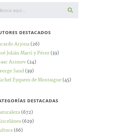
UTORES DESTACADOS
icardo Arjona
(26)
osé Julián Martí y Pérez
(33)
saac Asimov
(24)
eorge Sand
(39)
ichel Eyquem de Montaigne
(45)
ATEGORÍAS DESTACADAS
aturaleza
(672)
iscelánea
(629)
ultura
(66)