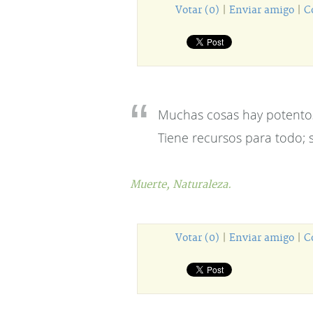
Votar (0)
|
Enviar amigo
|
C
Muchas cosas hay potento
Tiene recursos para todo; 
Muerte,
Naturaleza.
Votar (0)
|
Enviar amigo
|
C