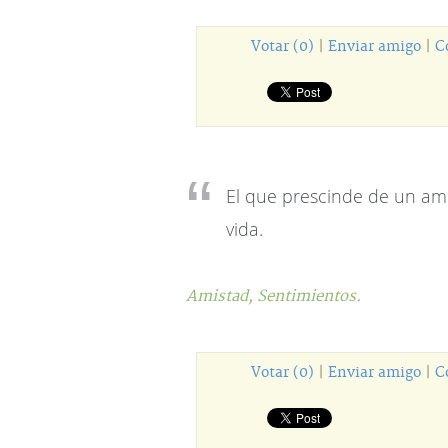
Votar (0)
|
Enviar amigo
|
C
El que prescinde de un am
vida.
Amistad,
Sentimientos.
Votar (0)
|
Enviar amigo
|
C