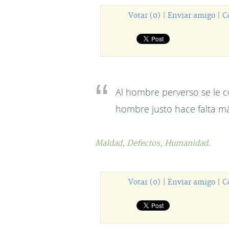
Votar (0)
|
Enviar amigo
|
C
Al hombre perverso se le c
hombre justo hace falta m
Maldad,
Defectos,
Humanidad.
Votar (0)
|
Enviar amigo
|
C