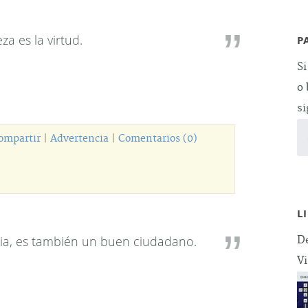
a es la virtud.
P
Si
o 
si
ompartir
|
Advertencia
|
Comentarios (0)
L
lia, es también un buen ciudadano.
De
Vi