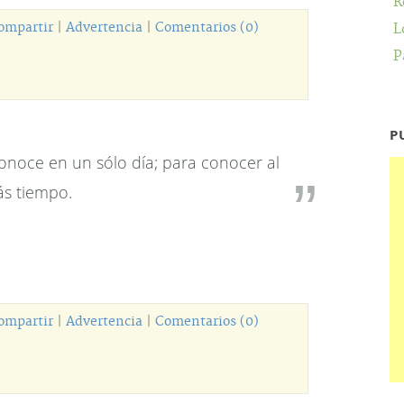
R
ompartir
|
Advertencia
|
Comentarios (0)
L
P
P
onoce en un sólo día; para conocer al
ás tiempo.
ompartir
|
Advertencia
|
Comentarios (0)