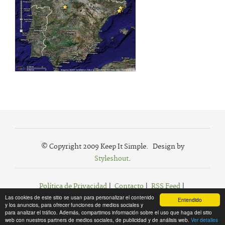
© Copyright 2009 Keep It Simple. Design by
Styleshout
.
Política de Privacidad
|
Contacto
|
RSS Feed
|
Las cookies de este sitio se usan para personalizar el contenido
Agregar a Favoritos
Entendido
y los anuncios, para ofrecer funciones de medios sociales y
para analizar el tráfico. Además, compartimos información sobre el uso que haga del sitio
web con nuestros partners de medios sociales, de publicidad y de análisis web.
Ver detalles