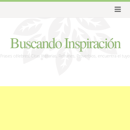
Buscando Inspiración
Frases célebres, Citas literarias, Refranes, Proverbios, encuentra el tuyo