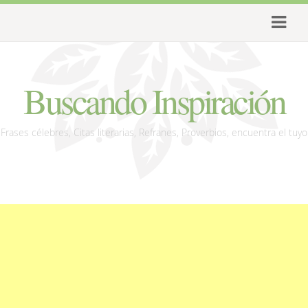
Buscando Inspiración
Frases célebres, Citas literarias, Refranes, Proverbios, encuentra el tuyo