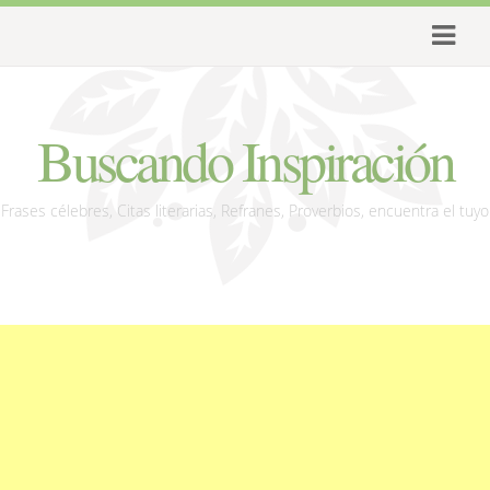
Buscando Inspiración
Frases célebres, Citas literarias, Refranes, Proverbios, encuentra el tuyo