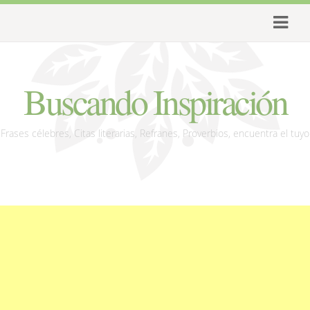
Buscando Inspiración
Frases célebres, Citas literarias, Refranes, Proverbios, encuentra el tuyo