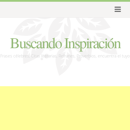
Buscando Inspiración
Frases célebres, Citas literarias, Refranes, Proverbios, encuentra el tuyo