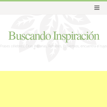
Buscando Inspiración
Frases célebres, Citas literarias, Refranes, Proverbios, encuentra el tuyo