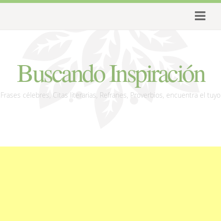
Buscando Inspiración
Frases célebres, Citas literarias, Refranes, Proverbios, encuentra el tuyo