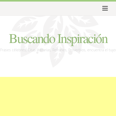
Buscando Inspiración
Frases célebres, Citas literarias, Refranes, Proverbios, encuentra el tuyo