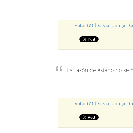
Votar (0)
|
Enviar amigo
|
C
La razón de estado no se h
Votar (0)
|
Enviar amigo
|
C