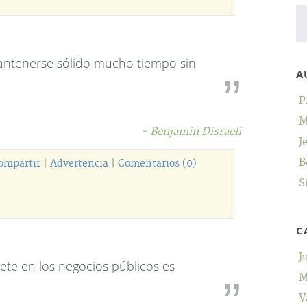
ntenerse sólido mucho tiempo sin
A
P
M
- Benjamin Disraeli
J
B
ompartir
|
Advertencia
|
Comentarios (0)
S
C
J
ete en los negocios públicos es
M
V