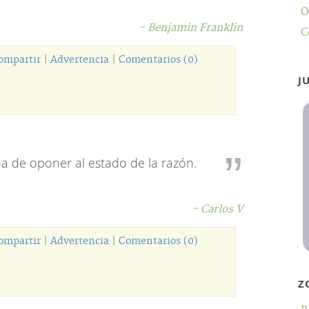
O
- Benjamin Franklin
C
ompartir
|
Advertencia
|
Comentarios (0)
J
a de oponer al estado de la razón.
- Carlos V
ompartir
|
Advertencia
|
Comentarios (0)
Z