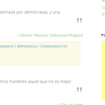
R
L
bernada por demócratas, y una
P
P
- Charles-Maurice Talleyrand Périgord
ompartir
|
Advertencia
|
Comentarios (0)
otros hombres aquel que no es mejor
- Ciro, el joven