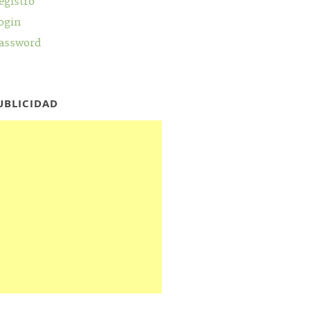
egistro
ogin
assword
UBLICIDAD