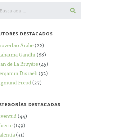
UTORES DESTACADOS
roverbio Árabe
(22)
ahatma Gandhi
(88)
ean de La Bruyère
(45)
enjamin Disraeli
(32)
igmund Freud
(27)
ATEGORÍAS DESTACADAS
uventud
(44)
uerte
(149)
alentía
(31)