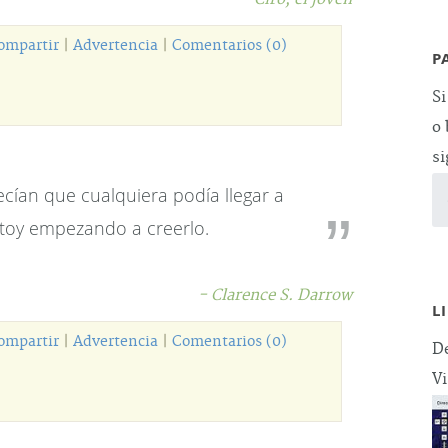
ompartir
|
Advertencia
|
Comentarios (0)
P
Si
o 
si
cían que cualquiera podía llegar a
stoy empezando a creerlo.
- Clarence S. Darrow
L
ompartir
|
Advertencia
|
Comentarios (0)
De
Vi