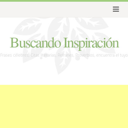
Buscando Inspiración
Frases célebres, Citas literarias, Refranes, Proverbios, encuentra el tuyo