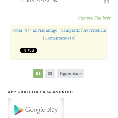
se lanza se estrella.
- Gustave Flaubert
Votar (0)
|
Enviar amigo
|
Compartir
|
Advertencia
|
Comentarios (0)
01
02
Siguiente »
APP GRATUITA PARA ANDROID