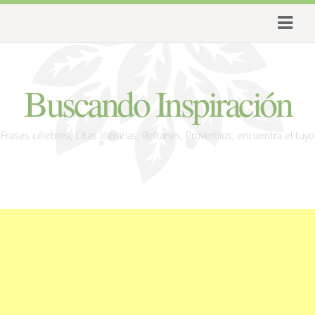
Buscando Inspiración
Frases célebres, Citas literarias, Refranes, Proverbios, encuentra el tuyo