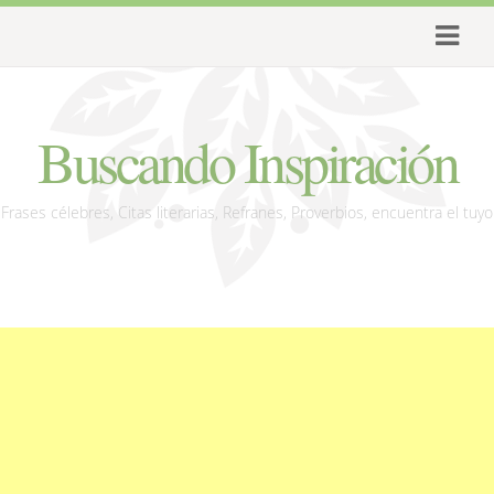
Buscando Inspiración
Frases célebres, Citas literarias, Refranes, Proverbios, encuentra el tuyo