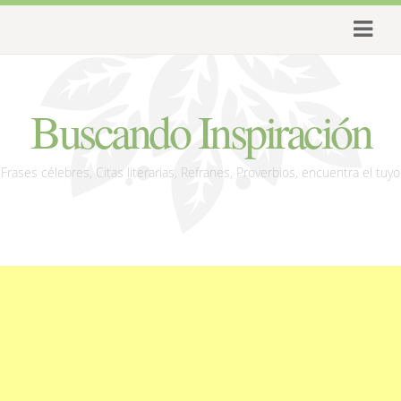
Buscando Inspiración
Frases célebres, Citas literarias, Refranes, Proverbios, encuentra el tuyo