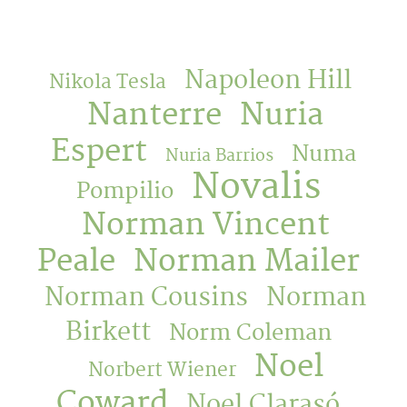
Napoleon Hill
Nikola Tesla
Nanterre
Nuria
Espert
Numa
Nuria Barrios
Novalis
Pompilio
Norman Vincent
Peale
Norman Mailer
Norman Cousins
Norman
Birkett
Norm Coleman
Noel
Norbert Wiener
Coward
Noel Clarasó