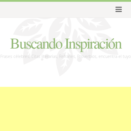
Buscando Inspiración
Frases célebres, Citas literarias, Refranes, Proverbios, encuentra el tuyo