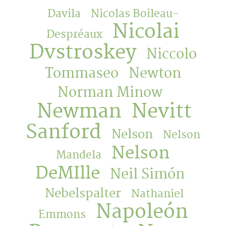
Davila
Nicolas Boileau-
Nicolai
Despréaux
Dvstroskey
Niccolo
Tommaseo
Newton
Norman Minow
Newman
Nevitt
Sanford
Nelson
Nelson
Nelson
Mandela
DeMIlle
Neil Simón
Nebelspalter
Nathaniel
Napoleón
Emmons