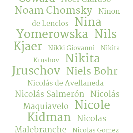
Noam Chomsky
Ninon
Nina
de Lenclos
Yomerowska
Nils
Kjaer
Nikki Giovanni
Nikita
Nikita
Krushov
Jruschov
Niels Bohr
Nicolás de Avellaneda
Nicolás Salmerón
Nicolás
Nicole
Maquiavelo
Kidman
Nicolas
Malebranche
Nicolas Gomez