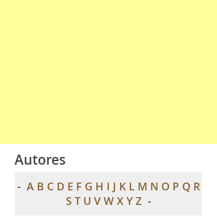
Autores
-
A
B
C
D
E
F
G
H
I
J
K
L
M
N
O
P
Q
R
S
T
U
V
W
X
Y
Z
-