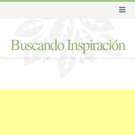
Buscando Inspiración
Frases célebres, Citas literarias, Refranes, Proverbios, encuentra el tuyo