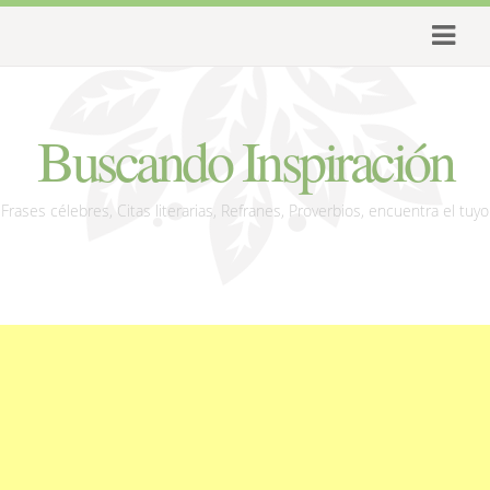
Buscando Inspiración
Frases célebres, Citas literarias, Refranes, Proverbios, encuentra el tuyo