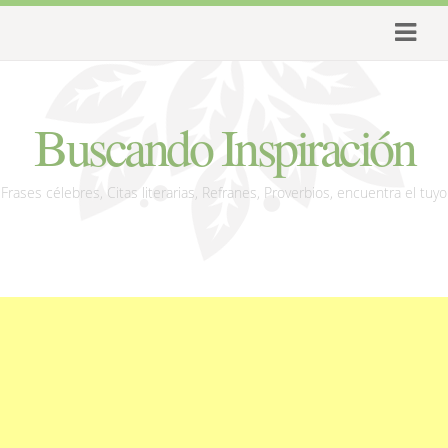
Buscando Inspiración
Frases célebres, Citas literarias, Refranes, Proverbios, encuentra el tuyo