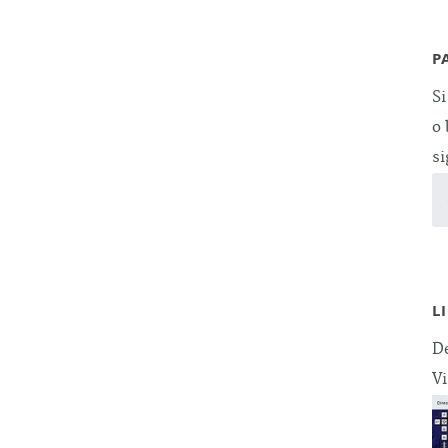
P
Si
o 
si
L
De
Vi