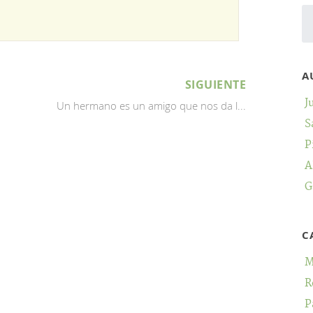
A
SIGUIENTE
J
Un hermano es un amigo que nos da l...
S
P
A
G
C
M
R
P