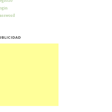
egistro
ogin
assword
UBLICIDAD