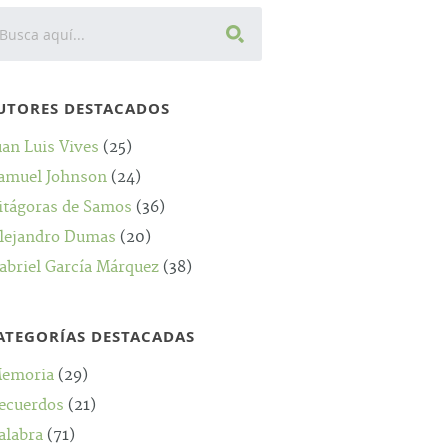
UTORES DESTACADOS
uan Luis Vives
(25)
amuel Johnson
(24)
itágoras de Samos
(36)
lejandro Dumas
(20)
abriel García Márquez
(38)
ATEGORÍAS DESTACADAS
emoria
(29)
ecuerdos
(21)
alabra
(71)