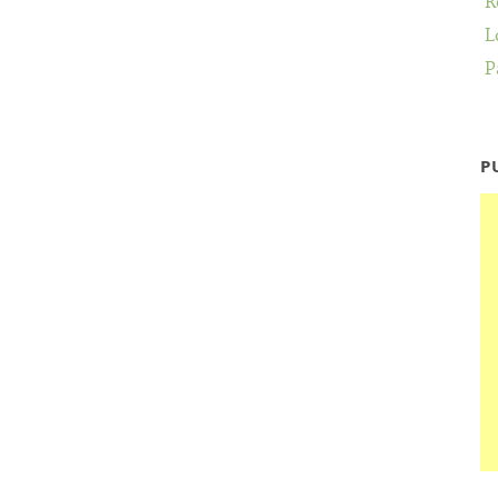
R
L
P
P