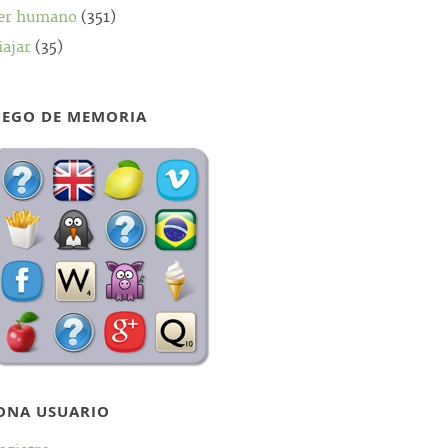
er humano
(351)
iajar
(35)
UEGO DE MEMORIA
ONA USUARIO