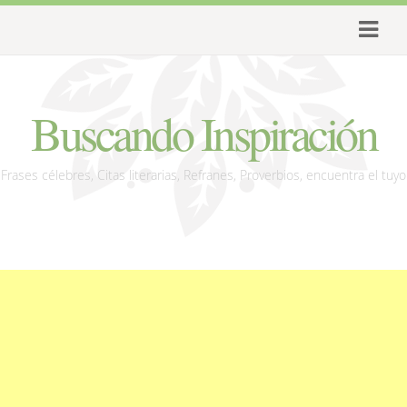
Buscando Inspiración
Frases célebres, Citas literarias, Refranes, Proverbios, encuentra el tuyo