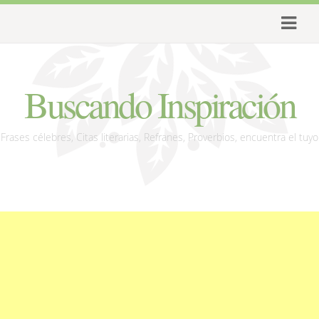
Buscando Inspiración
Frases célebres, Citas literarias, Refranes, Proverbios, encuentra el tuyo