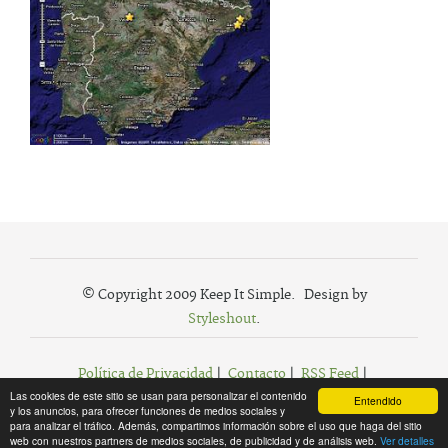
© Copyright 2009 Keep It Simple. Design by
Styleshout
.
Política de Privacidad
|
Contacto
|
RSS Feed
|
Las cookies de este sitio se usan para personalizar el contenido
Agregar a Favoritos
Entendido
y los anuncios, para ofrecer funciones de medios sociales y
para analizar el tráfico. Además, compartimos información sobre el uso que haga del sitio
web con nuestros partners de medios sociales, de publicidad y de análisis web.
Ver detalles