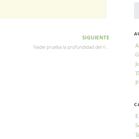
A
SIGUIENTE
A
Nadie prueba la profundidad del rí...
G
J
T
P
C
E
S
T