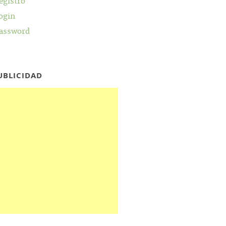
egistro
ogin
assword
UBLICIDAD