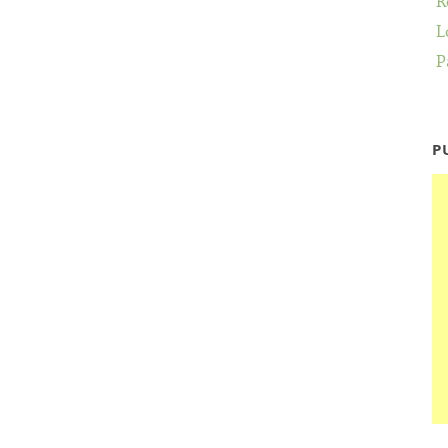
R
L
P
P