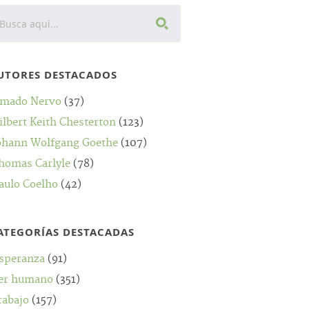
UTORES DESTACADOS
mado Nervo
(37)
ilbert Keith Chesterton
(123)
ohann Wolfgang Goethe
(107)
homas Carlyle
(78)
aulo Coelho
(42)
ATEGORÍAS DESTACADAS
speranza
(91)
er humano
(351)
rabajo
(157)