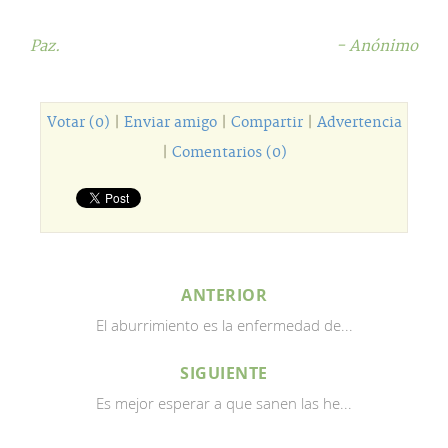
Paz.
- Anónimo
Votar (0)
|
Enviar amigo
|
Compartir
|
Advertencia
|
Comentarios (0)
ANTERIOR
El aburrimiento es la enfermedad de...
SIGUIENTE
Es mejor esperar a que sanen las he...