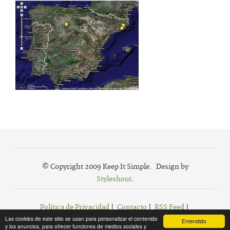
© Copyright 2009 Keep It Simple. Design by
Styleshout
.
Política de Privacidad
|
Contacto
|
RSS Feed
|
Las cookies de este sitio se usan para personalizar el contenido
Agregar a Favoritos
Entendido
y los anuncios, para ofrecer funciones de medios sociales y