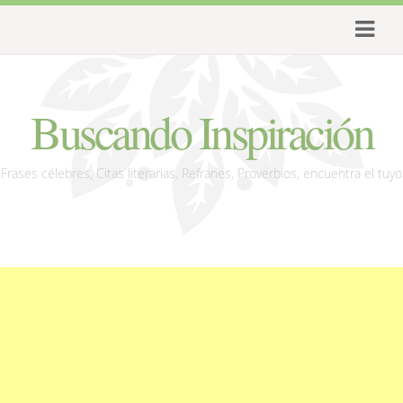
Buscando Inspiración
Frases célebres, Citas literarias, Refranes, Proverbios, encuentra el tuyo