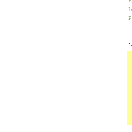
R
L
P
P