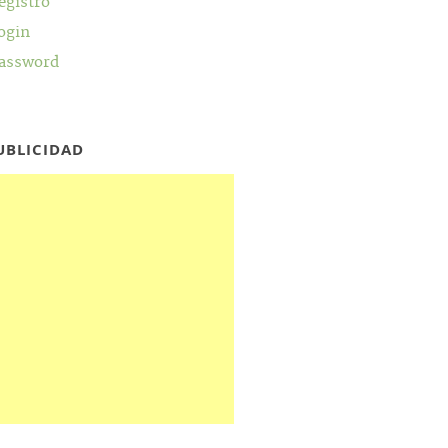
egistro
ogin
assword
UBLICIDAD