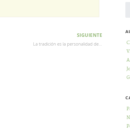
A
SIGUIENTE
C
La tradición es la personalidad de...
V
A
J
G
C
P
N
P