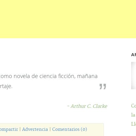
A
omo novela de ciencia ficción, mañana
taje.
C
- Arthur C. Clarke
la
Ll
ompartir
|
Advertencia
|
Comentarios (0)