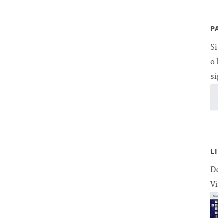
P
Si
o 
si
L
De
Vi