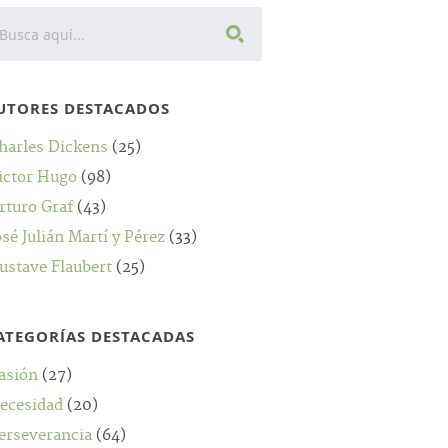
UTORES DESTACADOS
harles Dickens
(25)
ictor Hugo
(98)
rturo Graf
(43)
osé Julián Martí y Pérez
(33)
ustave Flaubert
(25)
ATEGORÍAS DESTACADAS
asión
(27)
ecesidad
(20)
erseverancia
(64)