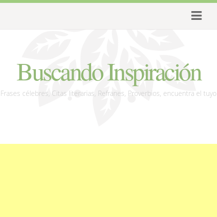
Buscando Inspiración
Frases célebres, Citas literarias, Refranes, Proverbios, encuentra el tuyo