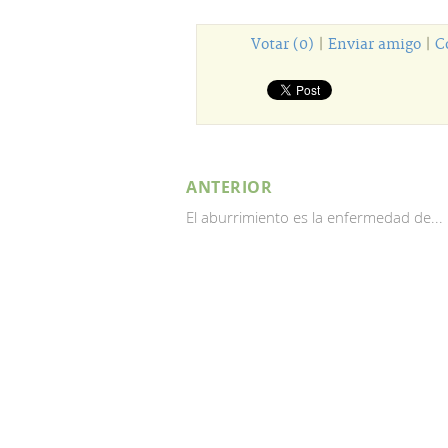
Votar (0)
|
Enviar amigo
|
C
ANTERIOR
El aburrimiento es la enfermedad de...