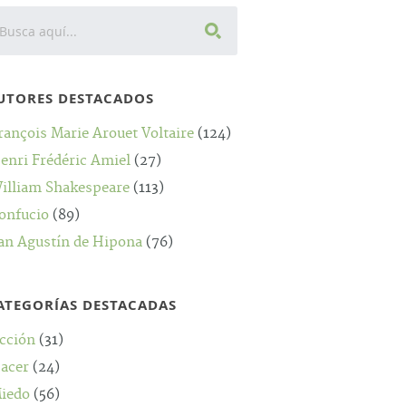
UTORES DESTACADOS
rançois Marie Arouet Voltaire
(124)
enri Frédéric Amiel
(27)
illiam Shakespeare
(113)
onfucio
(89)
an Agustín de Hipona
(76)
ATEGORÍAS DESTACADAS
cción
(31)
acer
(24)
iedo
(56)