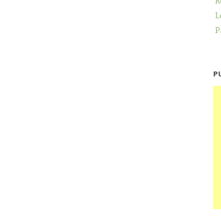
R
L
P
P