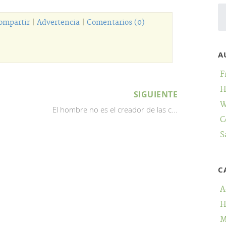
ompartir
|
Advertencia
|
Comentarios (0)
A
F
H
SIGUIENTE
W
El hombre no es el creador de las c...
C
S
C
A
H
M