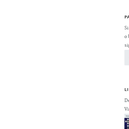
P
Si
o 
si
L
De
Vi