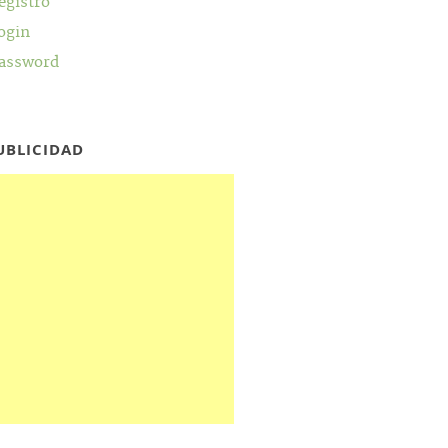
egistro
ogin
assword
UBLICIDAD