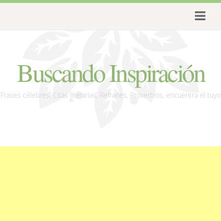
Buscando Inspiración
Frases célebres, Citas literarias, Refranes, Proverbios, encuentra el tuyo