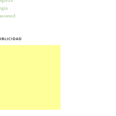
egistro
ogin
assword
UBLICIDAD