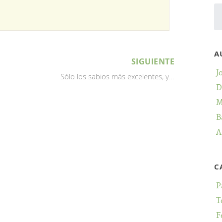
A
SIGUIENTE
J
Sólo los sabios más excelentes, y...
D
M
B
A
C
P
T
F