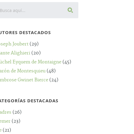
UTORES DESTACADOS
oseph Joubert
(29)
ante Alighieri
(20)
ichel Eyquem de Montaigne
(45)
arón de Montesquieu
(48)
mbrose Gwinet Bierce
(24)
ATEGORÍAS DESTACADAS
adres
(26)
emer
(23)
e
(21)