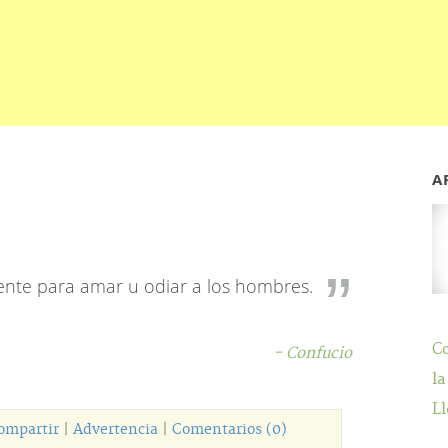
A
ente para amar u odiar a los hombres.
C
- Confucio
la
Ll
ompartir
|
Advertencia
|
Comentarios (0)