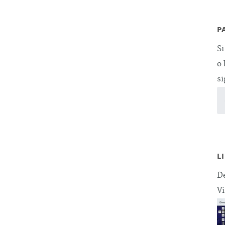
P
Si
o 
si
L
De
Vi