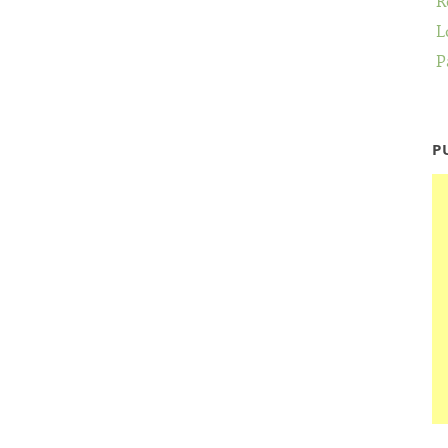
R
L
P
P