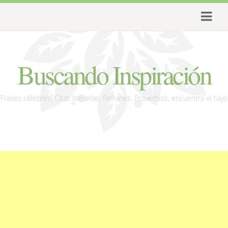
Buscando Inspiración
Frases célebres, Citas literarias, Refranes, Proverbios, encuentra el tuyo