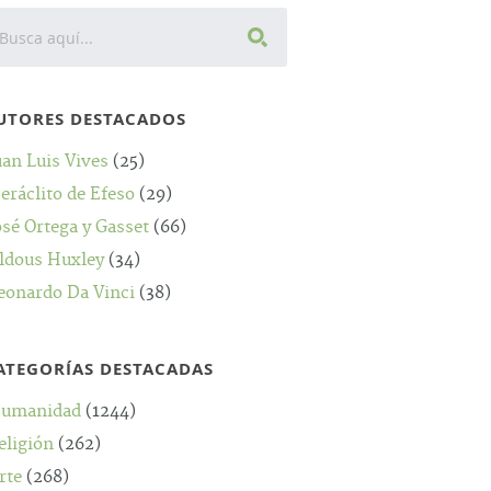
UTORES DESTACADOS
uan Luis Vives
(25)
eráclito de Efeso
(29)
osé Ortega y Gasset
(66)
ldous Huxley
(34)
eonardo Da Vinci
(38)
ATEGORÍAS DESTACADAS
umanidad
(1244)
eligión
(262)
rte
(268)