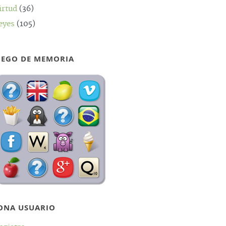
irtud
(36)
eyes
(105)
UEGO DE MEMORIA
ONA USUARIO