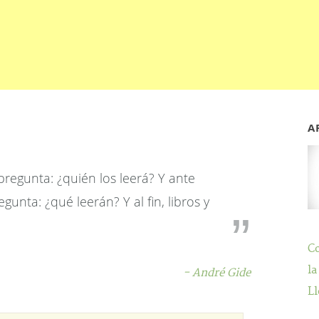
A
 pregunta: ¿quién los leerá? Y ante
gunta: ¿qué leerán? Y al fin, libros y
C
la
- André Gide
Ll