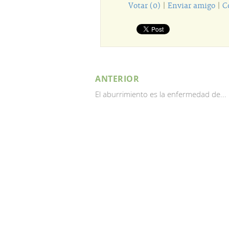
Votar (0)
|
Enviar amigo
|
C
ANTERIOR
El aburrimiento es la enfermedad de...