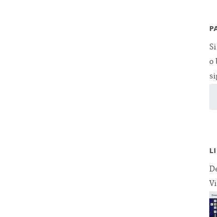
P
Si
o 
si
L
De
Vi