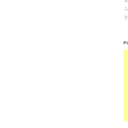
R
L
P
P