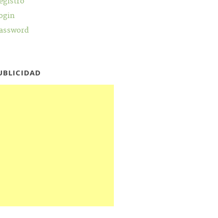
egistro
ogin
assword
UBLICIDAD