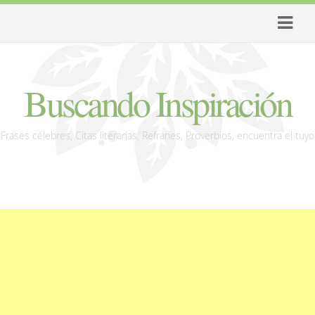
Buscando Inspiración
Frases célebres, Citas literarias, Refranes, Proverbios, encuentra el tuyo