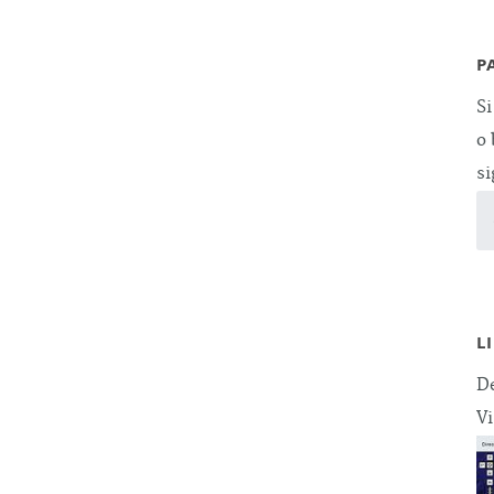
P
Si
o 
si
L
De
Vi