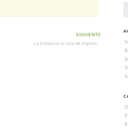
A
SIGUIENTE
I
La tristeza es la cuna de inspiraci...
B
J
S
S
C
D
P
P