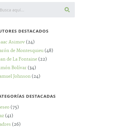
UTORES DESTACADOS
saac Asimov
(24)
arón de Montesquieu
(48)
ean de La Fontaine
(22)
imón Bolívar
(34)
amuel Johnson
(24)
ATEGORÍAS DESTACADAS
eseo
(75)
az
(41)
adres
(26)