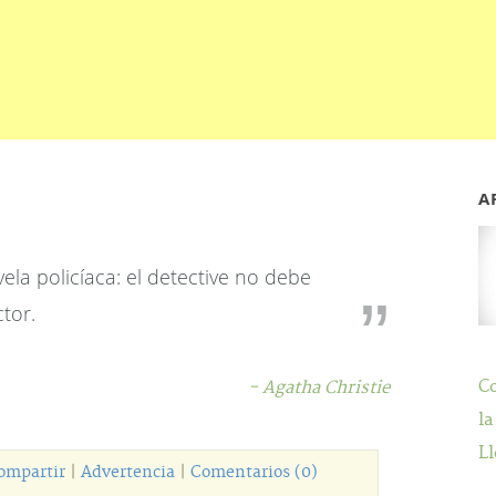
A
ela policíaca: el detective no debe
tor.
C
- Agatha Christie
la
Ll
ompartir
|
Advertencia
|
Comentarios (0)