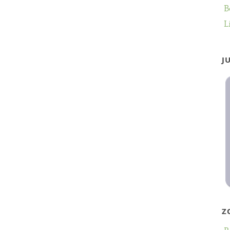
B
L
J
Z