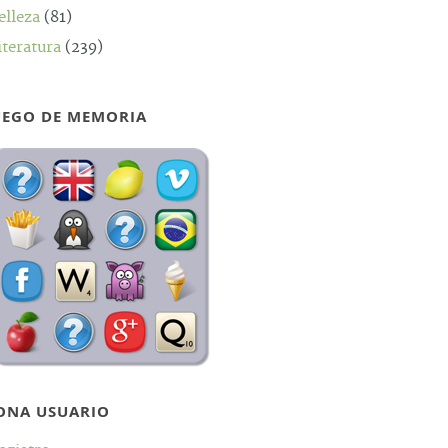
elleza
(81)
iteratura
(239)
UEGO DE MEMORIA
ONA USUARIO