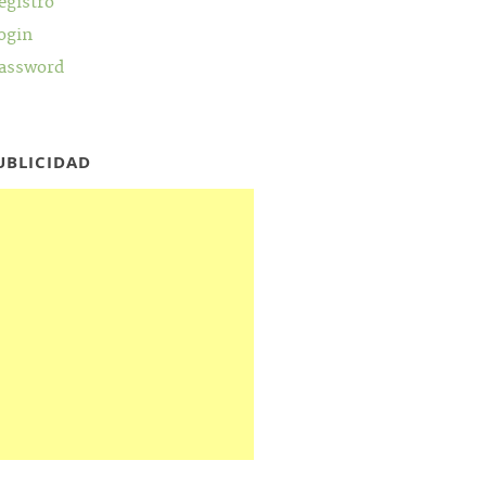
egistro
ogin
assword
UBLICIDAD