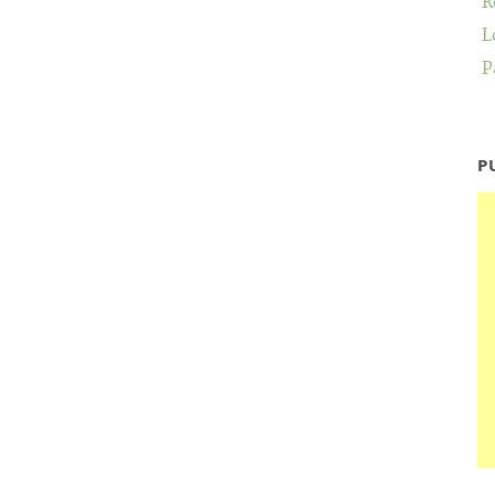
R
L
P
P