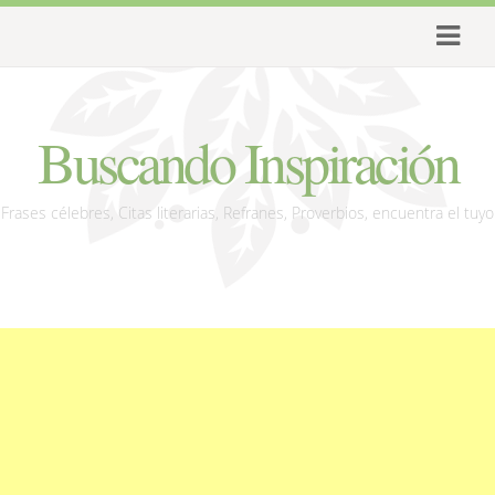
Buscando Inspiración
Frases célebres, Citas literarias, Refranes, Proverbios, encuentra el tuyo