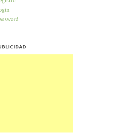
egistro
ogin
assword
UBLICIDAD