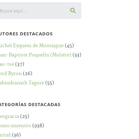
UTORES DESTACADOS
ichel Eyquem de Montaigne
(45)
ean-Baptiste Poquelín (Moliére)
(33)
ao-tsé
(37)
ord Byron
(26)
abindranath Tagore
(55)
ATEGORÍAS DESTACADAS
esgracia
(25)
onocimientos
(938)
irtud
(36)