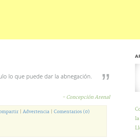
A
culo lo que puede dar la abnegación.
- Concepción Arenal
C
ompartir
|
Advertencia
|
Comentarios (0)
la
Ll