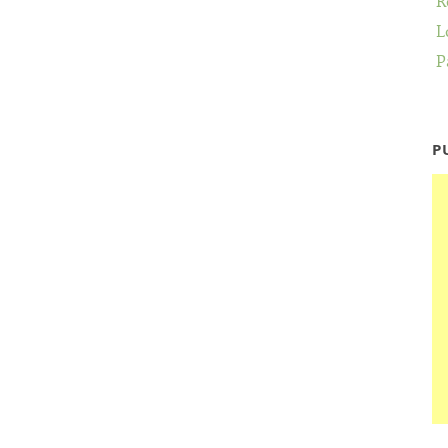
R
L
P
P