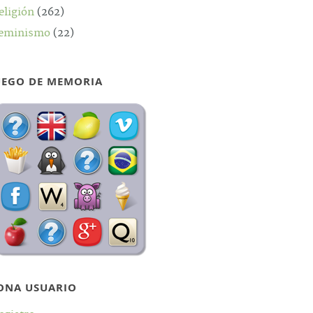
eligión
(262)
eminismo
(22)
UEGO DE MEMORIA
ONA USUARIO