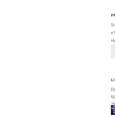
P
Si
o 
si
L
De
Vi