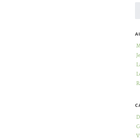
A
M
J
L
L
R
C
D
C
V