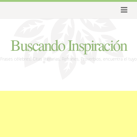
Buscando Inspiración
Frases célebres, Citas literarias, Refranes, Proverbios, encuentra el tuyo