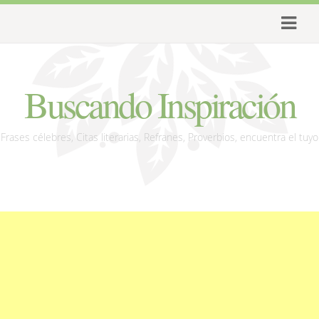
Buscando Inspiración
Frases célebres, Citas literarias, Refranes, Proverbios, encuentra el tuyo