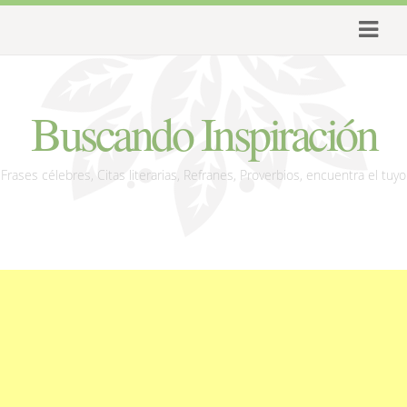
Buscando Inspiración
Frases célebres, Citas literarias, Refranes, Proverbios, encuentra el tuyo