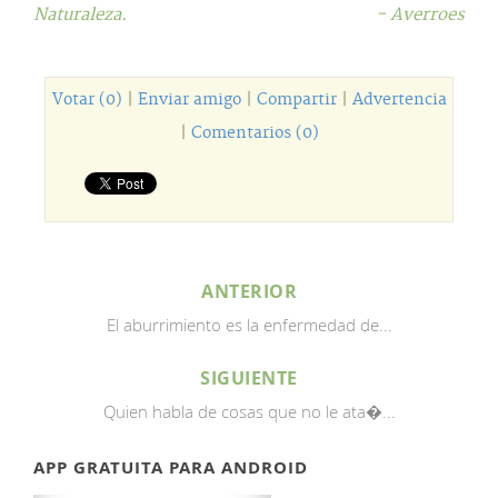
Naturaleza.
- Averroes
Votar (0)
|
Enviar amigo
|
Compartir
|
Advertencia
|
Comentarios (0)
ANTERIOR
El aburrimiento es la enfermedad de...
SIGUIENTE
Quien habla de cosas que no le ata�...
APP GRATUITA PARA ANDROID