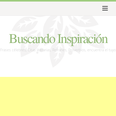
Buscando Inspiración
Frases célebres, Citas literarias, Refranes, Proverbios, encuentra el tuyo