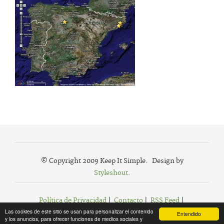
© Copyright 2009 Keep It Simple. Design by
Styleshout
.
Política de Privacidad
|
Contacto
|
RSS Feed
|
Las cookies de este sitio se usan para personalizar el contenido
Agregar a Favoritos
Entendido
y los anuncios, para ofrecer funciones de medios sociales y