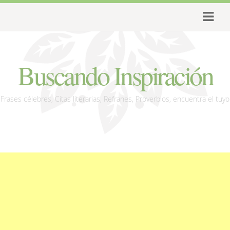
Buscando Inspiración
Frases célebres, Citas literarias, Refranes, Proverbios, encuentra el tuyo