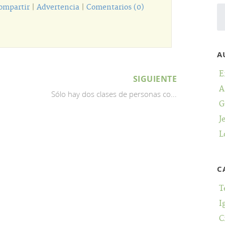
ompartir
|
Advertencia
|
Comentarios (0)
A
E
SIGUIENTE
A
Sólo hay dos clases de personas co...
G
J
L
C
T
I
C