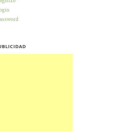
egistro
ogin
assword
UBLICIDAD