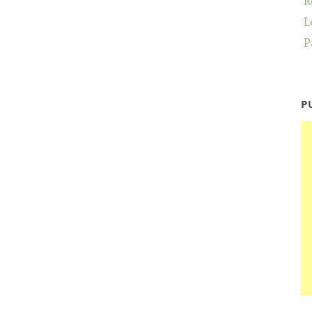
R
L
P
P