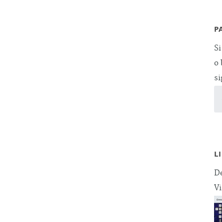
P
Si
o 
si
L
De
Vi