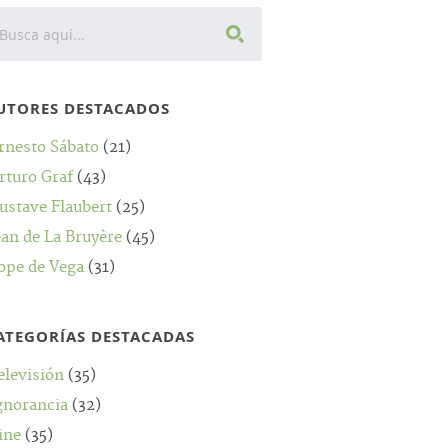
UTORES DESTACADOS
rnesto Sábato
(21)
rturo Graf
(43)
ustave Flaubert
(25)
ean de La Bruyère
(45)
ope de Vega
(31)
ATEGORÍAS DESTACADAS
elevisión
(35)
gnorancia
(32)
ine
(35)