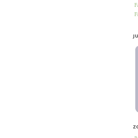
F
F
J
Z