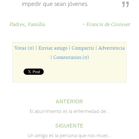
impedir que sean jóvenes.
Padres,
Familia.
- Francis de Croisset
Votar (0)
|
Enviar amigo
|
Compartir
|
Advertencia
|
Comentarios (0)
ANTERIOR
El aburrimiento es la enfermedad de...
SIGUIENTE
Un amigo es la persona que nos mues...