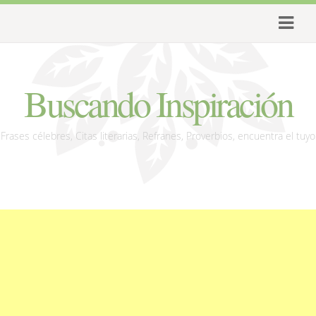
Buscando Inspiración
Frases célebres, Citas literarias, Refranes, Proverbios, encuentra el tuyo