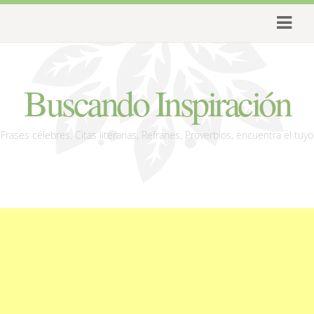
Buscando Inspiración
Frases célebres, Citas literarias, Refranes, Proverbios, encuentra el tuyo