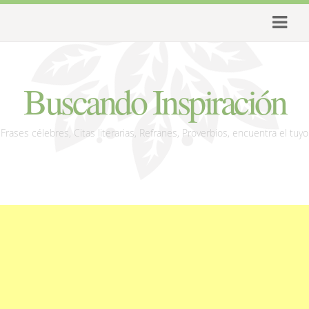
Buscando Inspiración
Frases célebres, Citas literarias, Refranes, Proverbios, encuentra el tuyo